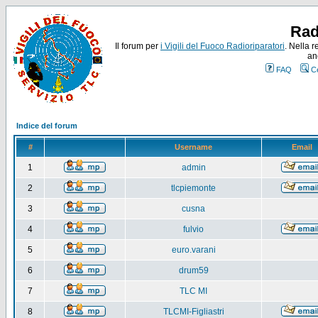
Rad
Il forum per
i Vigili del Fuoco Radioriparatori
. Nella r
an
FAQ
C
Indice del forum
#
Username
Email
1
admin
2
tlcpiemonte
3
cusna
4
fulvio
5
euro.varani
6
drum59
7
TLC MI
8
TLCMI-Figliastri