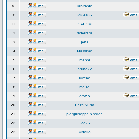
9
labtrento
10
MiGra66
11
CPEOM
12
tlcferrara
13
jena
14
Massimo
15
mabhi
16
bruno72
17
ivvene
18
mauvi
19
orazio
20
Enzo Nurra
21
piergiuseppe.piredda
22
Joe75
23
Vittorio