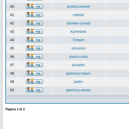
40
andrea.simeoli
41
roberto
42
daniele.corradi
43
Kammioto
44
Timperi
45
vincenzo
46
paolo.contu
47
brunello
48
gianluca.mauro
49
pietro
50
gianluca.amore
Pagina
1
di
2