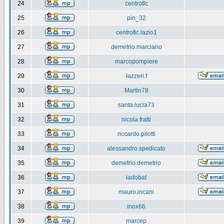
24
centrotlc
25
pin_32
26
centrotlc.lazio1
27
demetrio.marciano
28
marcopompiere
29
lazzeri.f
30
Martin78
31
santa.lucia73
32
nicola.fratti
33
riccardo.pilotti
34
alessandro.spedicato
35
demetrio.demetrio
36
iadobat
37
mauro.incani
38
inox66
39
marcep