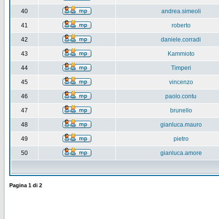
40
andrea.simeoli
41
roberto
42
daniele.corradi
43
Kammioto
44
Timperi
45
vincenzo
46
paolo.contu
47
brunello
48
gianluca.mauro
49
pietro
50
gianluca.amore
Pagina
1
di
2