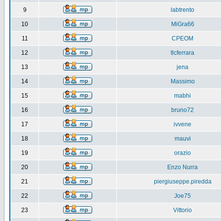
9
labtrento
10
MiGra66
11
CPEOM
12
tlcferrara
13
jena
14
Massimo
15
mabhi
16
bruno72
17
ivvene
18
mauvi
19
orazio
20
Enzo Nurra
21
piergiuseppe.piredda
22
Joe75
23
Vittorio