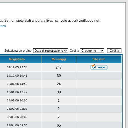
. Se non siete stati ancora attivati, scrivete a: tlc@vigilfuoco.net
trati
Seleziona un ordine:
Ordina
Registrato
Messaggi
Sito web
247
02/12/05 23:54
39
16/12/05 19:41
24
02/01/06 14:50
30
13/01/06 17:42
1
24/01/06 10:06
2
24/02/06 22:08
2
03/03/06 20:02
65
12/04/06 09:35