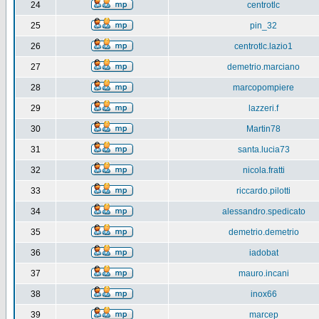
24
centrotlc
25
pin_32
26
centrotlc.lazio1
27
demetrio.marciano
28
marcopompiere
29
lazzeri.f
30
Martin78
31
santa.lucia73
32
nicola.fratti
33
riccardo.pilotti
34
alessandro.spedicato
35
demetrio.demetrio
36
iadobat
37
mauro.incani
38
inox66
39
marcep