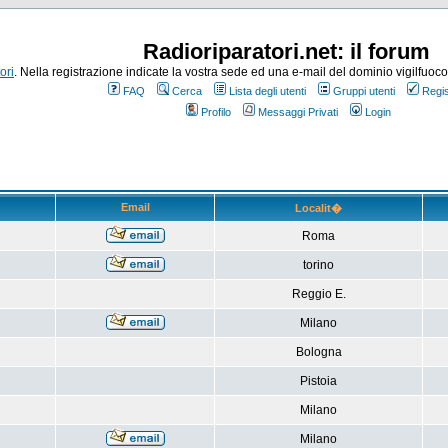
Radioriparatori.net: il forum
ori
. Nella registrazione indicate la vostra sede ed una e-mail del dominio vigilfuoco.it
FAQ
Cerca
Lista degli utenti
Gruppi utenti
Regis
Profilo
Messaggi Privati
Login
Email
Localit�
Roma
torino
Reggio E.
Milano
Bologna
Pistoia
Milano
Milano