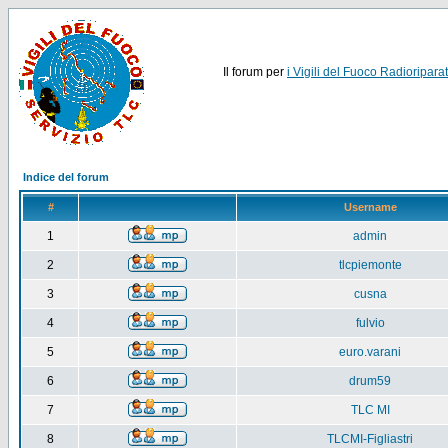
Il forum per
i Vigili del Fuoco Radioriparat
Indice del forum
#
Username
1
admin
2
tlcpiemonte
3
cusna
4
fulvio
5
euro.varani
6
drum59
7
TLC MI
8
TLCMI-Figliastri