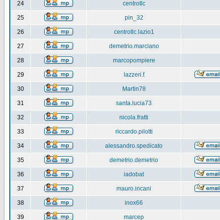
24
centrotlc
25
pin_32
26
centrotlc.lazio1
27
demetrio.marciano
28
marcopompiere
29
lazzeri.f
30
Martin78
31
santa.lucia73
32
nicola.fratti
33
riccardo.pilotti
34
alessandro.spedicato
35
demetrio.demetrio
36
iadobat
37
mauro.incani
38
inox66
39
marcep