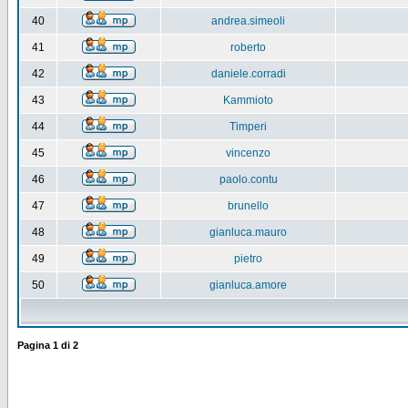
40
andrea.simeoli
41
roberto
42
daniele.corradi
43
Kammioto
44
Timperi
45
vincenzo
46
paolo.contu
47
brunello
48
gianluca.mauro
49
pietro
50
gianluca.amore
Pagina
1
di
2