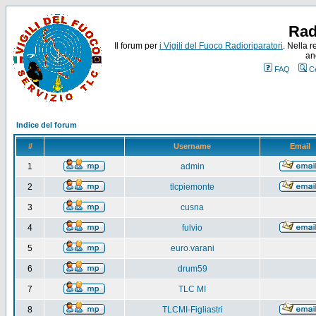
Rad
Il forum per
i Vigili del Fuoco Radioriparatori
. Nella r
an
FAQ
C
Indice del forum
#
Username
Email
1
admin
2
tlcpiemonte
3
cusna
4
fulvio
5
euro.varani
6
drum59
7
TLC MI
8
TLCMI-Figliastri