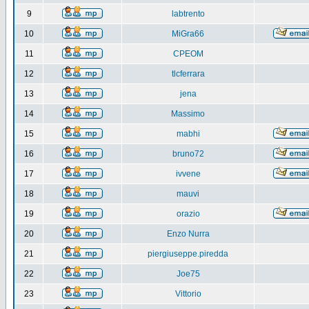
9
labtrento
10
MiGra66
11
CPEOM
12
tlcferrara
13
jena
14
Massimo
15
mabhi
16
bruno72
17
ivvene
18
mauvi
19
orazio
20
Enzo Nurra
21
piergiuseppe.piredda
22
Joe75
23
Vittorio