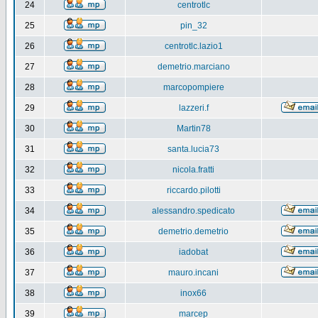
24
centrotlc
25
pin_32
26
centrotlc.lazio1
27
demetrio.marciano
28
marcopompiere
29
lazzeri.f
30
Martin78
31
santa.lucia73
32
nicola.fratti
33
riccardo.pilotti
34
alessandro.spedicato
35
demetrio.demetrio
36
iadobat
37
mauro.incani
38
inox66
39
marcep