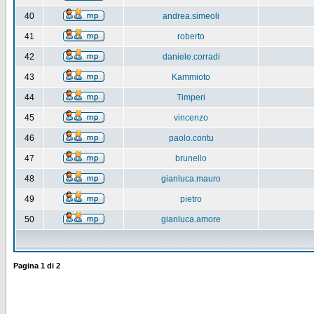
40
andrea.simeoli
41
roberto
42
daniele.corradi
43
Kammioto
44
Timperi
45
vincenzo
46
paolo.contu
47
brunello
48
gianluca.mauro
49
pietro
50
gianluca.amore
Pagina
1
di
2