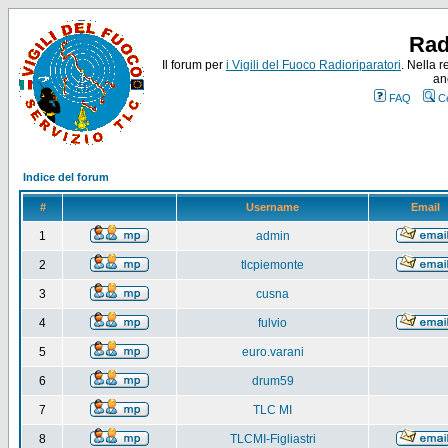
Rad
Il forum per
i Vigili del Fuoco Radioriparatori
. Nella r
an
FAQ
C
Indice del forum
#
Username
Email
1
admin
2
tlcpiemonte
3
cusna
4
fulvio
5
euro.varani
6
drum59
7
TLC MI
8
TLCMI-Figliastri