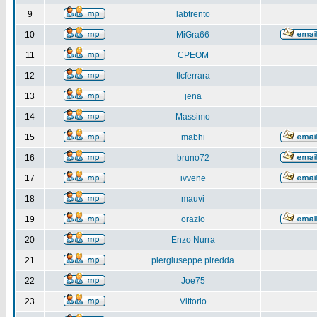
9
labtrento
10
MiGra66
11
CPEOM
12
tlcferrara
13
jena
14
Massimo
15
mabhi
16
bruno72
17
ivvene
18
mauvi
19
orazio
20
Enzo Nurra
21
piergiuseppe.piredda
22
Joe75
23
Vittorio