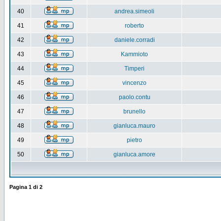
40
andrea.simeoli
41
roberto
42
daniele.corradi
43
Kammioto
44
Timperi
45
vincenzo
46
paolo.contu
47
brunello
48
gianluca.mauro
49
pietro
50
gianluca.amore
Pagina
1
di
2