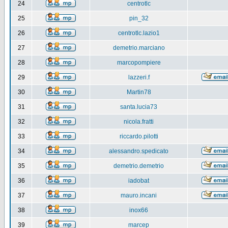
24
centrotlc
25
pin_32
26
centrotlc.lazio1
27
demetrio.marciano
28
marcopompiere
29
lazzeri.f
30
Martin78
31
santa.lucia73
32
nicola.fratti
33
riccardo.pilotti
34
alessandro.spedicato
35
demetrio.demetrio
36
iadobat
37
mauro.incani
38
inox66
39
marcep