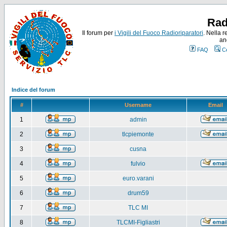
Rad
Il forum per
i Vigili del Fuoco Radioriparatori
. Nella r
an
FAQ
C
Indice del forum
#
Username
Email
1
admin
2
tlcpiemonte
3
cusna
4
fulvio
5
euro.varani
6
drum59
7
TLC MI
8
TLCMI-Figliastri