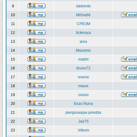
9
labtrento
10
MiGra66
11
CPEOM
12
tlcferrara
13
jena
14
Massimo
15
mabhi
16
bruno72
17
ivvene
18
mauvi
19
orazio
20
Enzo Nurra
21
piergiuseppe.piredda
22
Joe75
23
Vittorio