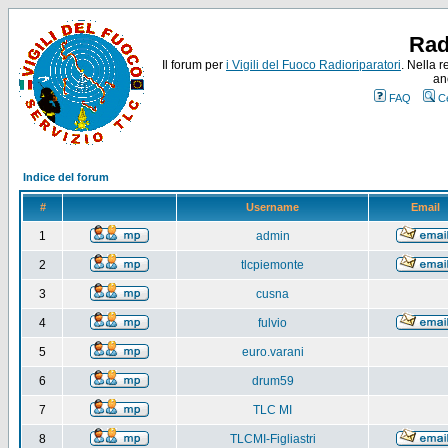
Rad
Il forum per
i Vigili del Fuoco Radioriparatori
. Nella r
an
FAQ
C
Indice del forum
#
Username
Email
1
admin
2
tlcpiemonte
3
cusna
4
fulvio
5
euro.varani
6
drum59
7
TLC MI
8
TLCMI-Figliastri