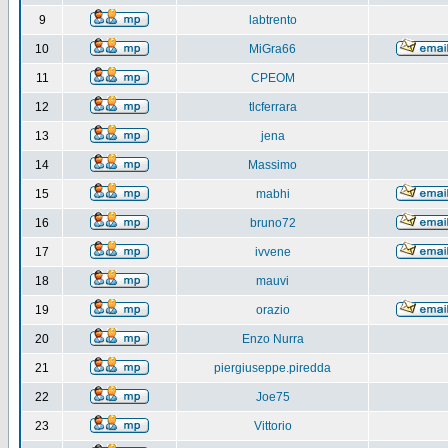
9
labtrento
10
MiGra66
11
CPEOM
12
tlcferrara
13
jena
14
Massimo
15
mabhi
16
bruno72
17
ivvene
18
mauvi
19
orazio
20
Enzo Nurra
21
piergiuseppe.piredda
22
Joe75
23
Vittorio