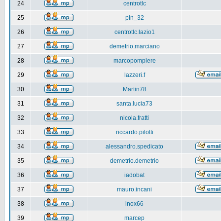
24
centrotlc
25
pin_32
26
centrotlc.lazio1
27
demetrio.marciano
28
marcopompiere
29
lazzeri.f
30
Martin78
31
santa.lucia73
32
nicola.fratti
33
riccardo.pilotti
34
alessandro.spedicato
35
demetrio.demetrio
36
iadobat
37
mauro.incani
38
inox66
39
marcep