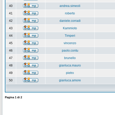
40
andrea.simeoli
41
roberto
42
daniele.corradi
43
Kammioto
44
Timperi
45
vincenzo
46
paolo.contu
47
brunello
48
gianluca.mauro
49
pietro
50
gianluca.amore
Pagina
1
di
2