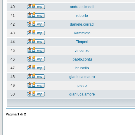
40
andrea.simeoli
41
roberto
42
daniele.corradi
43
Kammioto
44
Timperi
45
vincenzo
46
paolo.contu
47
brunello
48
gianluca.mauro
49
pietro
50
gianluca.amore
Pagina
1
di
2