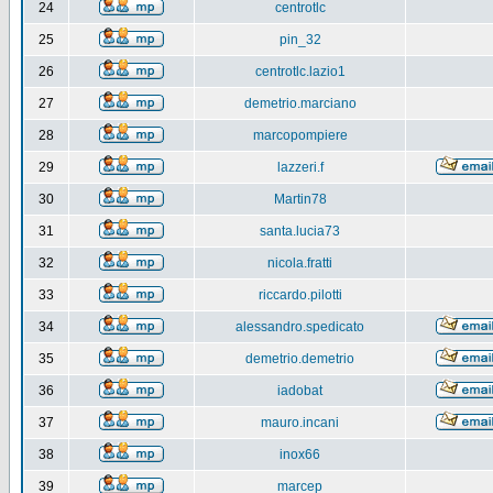
24
centrotlc
25
pin_32
26
centrotlc.lazio1
27
demetrio.marciano
28
marcopompiere
29
lazzeri.f
30
Martin78
31
santa.lucia73
32
nicola.fratti
33
riccardo.pilotti
34
alessandro.spedicato
35
demetrio.demetrio
36
iadobat
37
mauro.incani
38
inox66
39
marcep