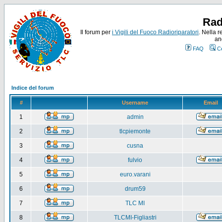
Rad
Il forum per
i Vigili del Fuoco Radioriparatori
. Nella r
an
FAQ
C
Indice del forum
#
Username
Email
1
admin
2
tlcpiemonte
3
cusna
4
fulvio
5
euro.varani
6
drum59
7
TLC MI
8
TLCMI-Figliastri