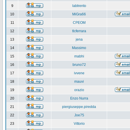
9
labtrento
10
MiGra66
11
CPEOM
12
tlcferrara
13
jena
14
Massimo
15
mabhi
16
bruno72
17
ivvene
18
mauvi
19
orazio
20
Enzo Nurra
21
piergiuseppe.piredda
22
Joe75
23
Vittorio