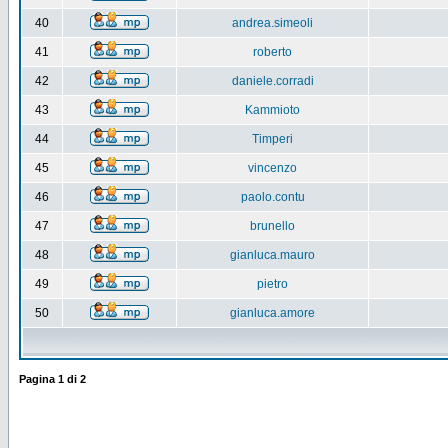
40
andrea.simeoli
41
roberto
42
daniele.corradi
43
Kammioto
44
Timperi
45
vincenzo
46
paolo.contu
47
brunello
48
gianluca.mauro
49
pietro
50
gianluca.amore
Pagina
1
di
2