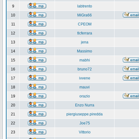
9
labtrento
10
MiGra66
11
CPEOM
12
tlcferrara
13
jena
14
Massimo
15
mabhi
16
bruno72
17
ivvene
18
mauvi
19
orazio
20
Enzo Nurra
21
piergiuseppe.piredda
22
Joe75
23
Vittorio