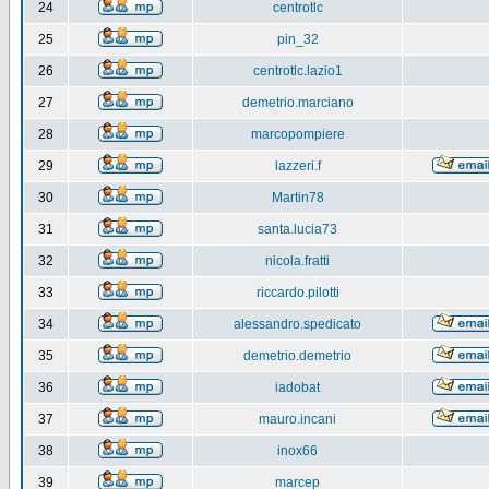
24
centrotlc
25
pin_32
26
centrotlc.lazio1
27
demetrio.marciano
28
marcopompiere
29
lazzeri.f
30
Martin78
31
santa.lucia73
32
nicola.fratti
33
riccardo.pilotti
34
alessandro.spedicato
35
demetrio.demetrio
36
iadobat
37
mauro.incani
38
inox66
39
marcep