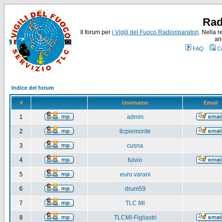
Rad
Il forum per
i Vigili del Fuoco Radioriparatori
. Nella r
an
FAQ
C
Indice del forum
#
Username
Email
1
admin
2
tlcpiemonte
3
cusna
4
fulvio
5
euro.varani
6
drum59
7
TLC MI
8
TLCMI-Figliastri