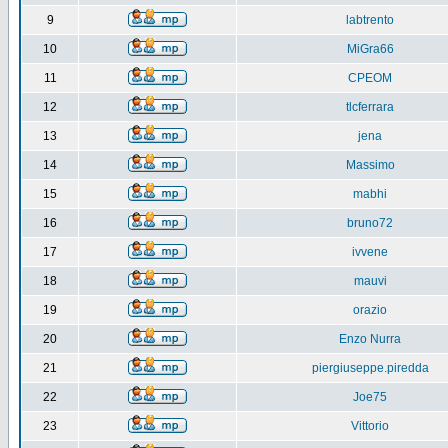
9
labtrento
10
MiGra66
11
CPEOM
12
tlcferrara
13
jena
14
Massimo
15
mabhi
16
bruno72
17
ivvene
18
mauvi
19
orazio
20
Enzo Nurra
21
piergiuseppe.piredda
22
Joe75
23
Vittorio