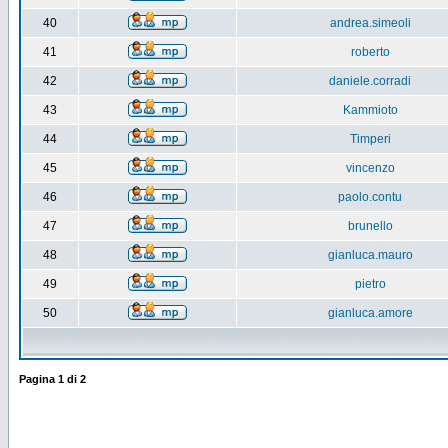
40
andrea.simeoli
41
roberto
42
daniele.corradi
43
Kammioto
44
Timperi
45
vincenzo
46
paolo.contu
47
brunello
48
gianluca.mauro
49
pietro
50
gianluca.amore
Pagina
1
di
2