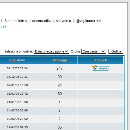
. Se non siete stati ancora attivati, scrivete a: tlc@vigilfuoco.net
trati
Seleziona un ordine:
Ordina
Registrato
Messaggi
Sito web
247
02/12/05 23:54
39
16/12/05 19:41
24
02/01/06 14:50
30
13/01/06 17:42
1
24/01/06 10:06
2
24/02/06 22:08
2
03/03/06 20:02
65
12/04/06 09:35