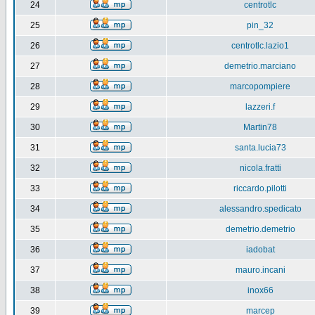
24
centrotlc
25
pin_32
26
centrotlc.lazio1
27
demetrio.marciano
28
marcopompiere
29
lazzeri.f
30
Martin78
31
santa.lucia73
32
nicola.fratti
33
riccardo.pilotti
34
alessandro.spedicato
35
demetrio.demetrio
36
iadobat
37
mauro.incani
38
inox66
39
marcep