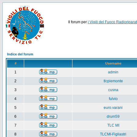
Il forum per
i Vigili del Fuoco Radioriparat
Indice del forum
#
Username
1
admin
2
tlcpiemonte
3
cusna
4
fulvio
5
euro.varani
6
drum59
7
TLC MI
8
TLCMI-Figliastri