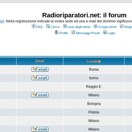
Radioriparatori.net: il forum
ori
. Nella registrazione indicate la vostra sede ed una e-mail del dominio vigilfuoco.it
FAQ
Cerca
Lista degli utenti
Gruppi utenti
Regis
Profilo
Messaggi Privati
Login
Email
Localit�
Roma
torino
Reggio E.
Milano
Bologna
Pistoia
Milano
Milano