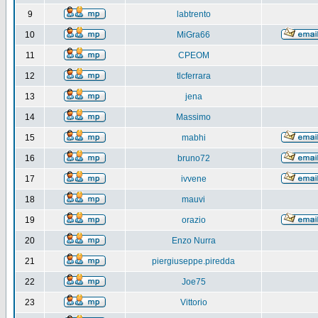
9
labtrento
10
MiGra66
11
CPEOM
12
tlcferrara
13
jena
14
Massimo
15
mabhi
16
bruno72
17
ivvene
18
mauvi
19
orazio
20
Enzo Nurra
21
piergiuseppe.piredda
22
Joe75
23
Vittorio