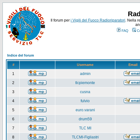
Rad
Il forum per
i Vigili del Fuoco Radioriparatori
. Nella r
an
FAQ
C
Indice del forum
#
Username
Email
1
admin
2
tlcpiemonte
3
cusna
4
fulvio
5
euro.varani
6
drum59
7
TLC MI
8
TLCMI-Figliastri