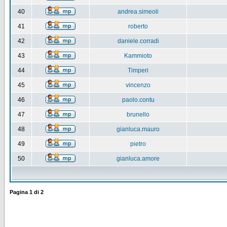
40
andrea.simeoli
41
roberto
42
daniele.corradi
43
Kammioto
44
Timperi
45
vincenzo
46
paolo.contu
47
brunello
48
gianluca.mauro
49
pietro
50
gianluca.amore
Pagina
1
di
2