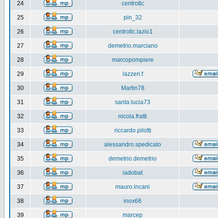
24
centrotlc
25
pin_32
26
centrotlc.lazio1
27
demetrio.marciano
28
marcopompiere
29
lazzeri.f
30
Martin78
31
santa.lucia73
32
nicola.fratti
33
riccardo.pilotti
34
alessandro.spedicato
35
demetrio.demetrio
36
iadobat
37
mauro.incani
38
inox66
39
marcep