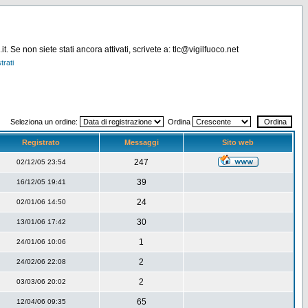
. Se non siete stati ancora attivati, scrivete a: tlc@vigilfuoco.net
trati
Seleziona un ordine:
Ordina
Registrato
Messaggi
Sito web
247
02/12/05 23:54
39
16/12/05 19:41
24
02/01/06 14:50
30
13/01/06 17:42
1
24/01/06 10:06
2
24/02/06 22:08
2
03/03/06 20:02
65
12/04/06 09:35