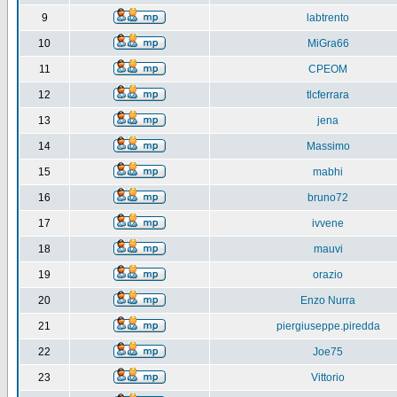
9
labtrento
10
MiGra66
11
CPEOM
12
tlcferrara
13
jena
14
Massimo
15
mabhi
16
bruno72
17
ivvene
18
mauvi
19
orazio
20
Enzo Nurra
21
piergiuseppe.piredda
22
Joe75
23
Vittorio