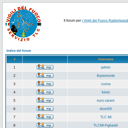
Il forum per
i Vigili del Fuoco Radioriparat
Indice del forum
#
Username
1
admin
2
tlcpiemonte
3
cusna
4
fulvio
5
euro.varani
6
drum59
7
TLC MI
8
TLCMI-Figliastri