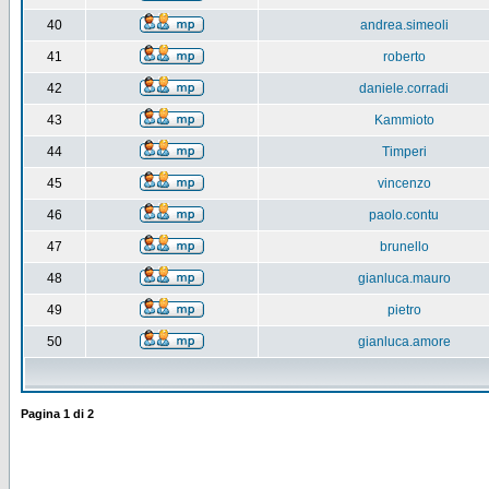
40
andrea.simeoli
41
roberto
42
daniele.corradi
43
Kammioto
44
Timperi
45
vincenzo
46
paolo.contu
47
brunello
48
gianluca.mauro
49
pietro
50
gianluca.amore
Pagina
1
di
2