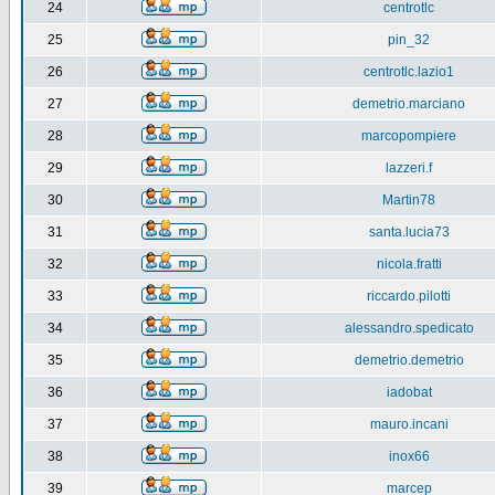
24
centrotlc
25
pin_32
26
centrotlc.lazio1
27
demetrio.marciano
28
marcopompiere
29
lazzeri.f
30
Martin78
31
santa.lucia73
32
nicola.fratti
33
riccardo.pilotti
34
alessandro.spedicato
35
demetrio.demetrio
36
iadobat
37
mauro.incani
38
inox66
39
marcep