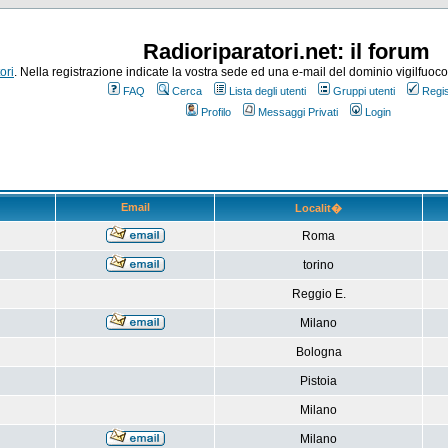
Radioriparatori.net: il forum
ori
. Nella registrazione indicate la vostra sede ed una e-mail del dominio vigilfuoco.it
FAQ
Cerca
Lista degli utenti
Gruppi utenti
Regis
Profilo
Messaggi Privati
Login
Email
Localit�
Roma
torino
Reggio E.
Milano
Bologna
Pistoia
Milano
Milano