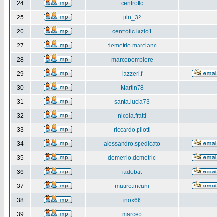
24
centrotlc
25
pin_32
26
centrotlc.lazio1
27
demetrio.marciano
28
marcopompiere
29
lazzeri.f
30
Martin78
31
santa.lucia73
32
nicola.fratti
33
riccardo.pilotti
34
alessandro.spedicato
35
demetrio.demetrio
36
iadobat
37
mauro.incani
38
inox66
39
marcep