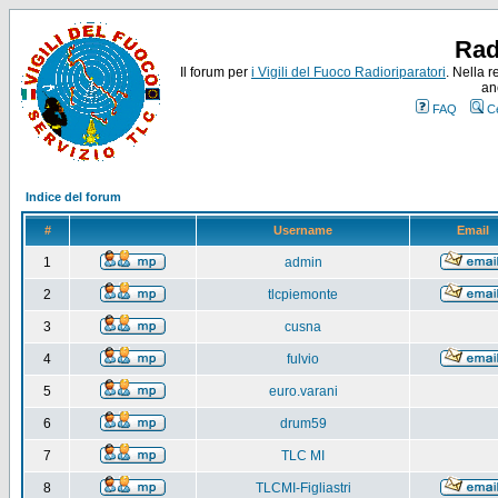
Rad
Il forum per
i Vigili del Fuoco Radioriparatori
. Nella r
an
FAQ
C
Indice del forum
#
Username
Email
1
admin
2
tlcpiemonte
3
cusna
4
fulvio
5
euro.varani
6
drum59
7
TLC MI
8
TLCMI-Figliastri