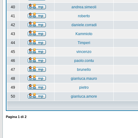
40
andrea.simeoli
41
roberto
42
daniele.corradi
43
Kammioto
44
Timperi
45
vincenzo
46
paolo.contu
47
brunello
48
gianluca.mauro
49
pietro
50
gianluca.amore
Pagina
1
di
2