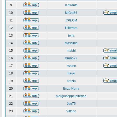
9
labtrento
10
MiGra66
11
CPEOM
12
tlcferrara
13
jena
14
Massimo
15
mabhi
16
bruno72
17
ivvene
18
mauvi
19
orazio
20
Enzo Nurra
21
piergiuseppe.piredda
22
Joe75
23
Vittorio