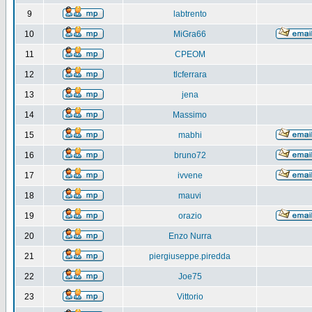
9
labtrento
10
MiGra66
11
CPEOM
12
tlcferrara
13
jena
14
Massimo
15
mabhi
16
bruno72
17
ivvene
18
mauvi
19
orazio
20
Enzo Nurra
21
piergiuseppe.piredda
22
Joe75
23
Vittorio