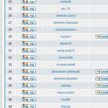
24
centrotlc
25
pin_32
26
centrotlc.lazio1
27
demetrio.marciano
28
marcopompiere
29
lazzeri.f
30
Martin78
31
santa.lucia73
32
nicola.fratti
33
riccardo.pilotti
34
alessandro.spedicato
35
demetrio.demetrio
36
iadobat
37
mauro.incani
38
inox66
39
marcep