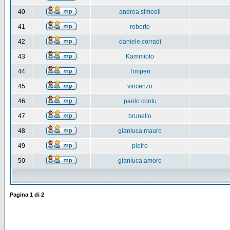
40
andrea.simeoli
41
roberto
42
daniele.corradi
43
Kammioto
44
Timperi
45
vincenzo
46
paolo.contu
47
brunello
48
gianluca.mauro
49
pietro
50
gianluca.amore
Pagina
1
di
2