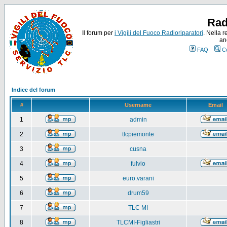
Rad
Il forum per
i Vigili del Fuoco Radioriparatori
. Nella r
an
FAQ
C
Indice del forum
#
Username
Email
1
admin
2
tlcpiemonte
3
cusna
4
fulvio
5
euro.varani
6
drum59
7
TLC MI
8
TLCMI-Figliastri