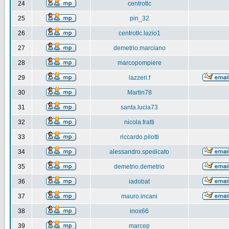
24
centrotlc
25
pin_32
26
centrotlc.lazio1
27
demetrio.marciano
28
marcopompiere
29
lazzeri.f
30
Martin78
31
santa.lucia73
32
nicola.fratti
33
riccardo.pilotti
34
alessandro.spedicato
35
demetrio.demetrio
36
iadobat
37
mauro.incani
38
inox66
39
marcep