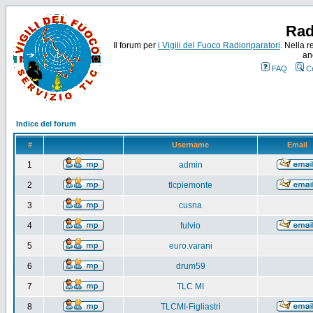
Rad
Il forum per
i Vigili del Fuoco Radioriparatori
. Nella r
an
FAQ
C
Indice del forum
#
Username
Email
1
admin
2
tlcpiemonte
3
cusna
4
fulvio
5
euro.varani
6
drum59
7
TLC MI
8
TLCMI-Figliastri