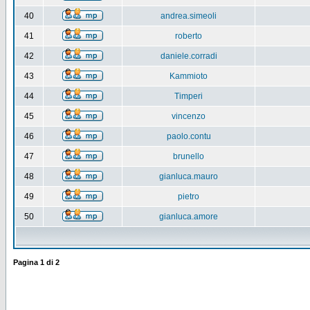
40
andrea.simeoli
41
roberto
42
daniele.corradi
43
Kammioto
44
Timperi
45
vincenzo
46
paolo.contu
47
brunello
48
gianluca.mauro
49
pietro
50
gianluca.amore
Pagina
1
di
2