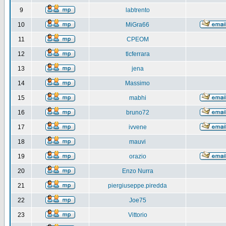
9
labtrento
10
MiGra66
11
CPEOM
12
tlcferrara
13
jena
14
Massimo
15
mabhi
16
bruno72
17
ivvene
18
mauvi
19
orazio
20
Enzo Nurra
21
piergiuseppe.piredda
22
Joe75
23
Vittorio