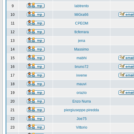
9
labtrento
10
MiGra66
11
CPEOM
12
tlcferrara
13
jena
14
Massimo
15
mabhi
16
bruno72
17
ivvene
18
mauvi
19
orazio
20
Enzo Nurra
21
piergiuseppe.piredda
22
Joe75
23
Vittorio