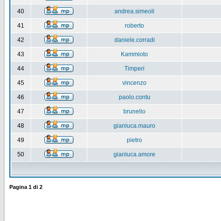
40
andrea.simeoli
41
roberto
42
daniele.corradi
43
Kammioto
44
Timperi
45
vincenzo
46
paolo.contu
47
brunello
48
gianluca.mauro
49
pietro
50
gianluca.amore
Pagina
1
di
2