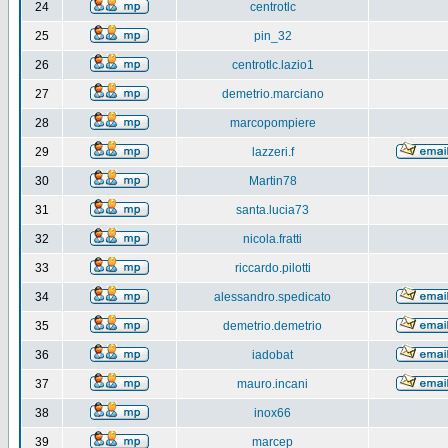
24
centrotlc
25
pin_32
26
centrotlc.lazio1
27
demetrio.marciano
28
marcopompiere
29
lazzeri.f
30
Martin78
31
santa.lucia73
32
nicola.fratti
33
riccardo.pilotti
34
alessandro.spedicato
35
demetrio.demetrio
36
iadobat
37
mauro.incani
38
inox66
39
marcep