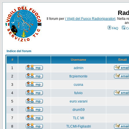
Rad
Il forum per
i Vigili del Fuoco Radioriparatori
. Nella r
an
FAQ
C
Indice del forum
#
Username
Email
1
admin
2
tlcpiemonte
3
cusna
4
fulvio
5
euro.varani
6
drum59
7
TLC MI
8
TLCMI-Figliastri