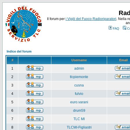
Rad
Il forum per
i Vigili del Fuoco Radioriparatori
. Nella r
an
FAQ
C
Indice del forum
#
Username
Email
1
admin
2
tlcpiemonte
3
cusna
4
fulvio
5
euro.varani
6
drum59
7
TLC MI
8
TLCMI-Figliastri