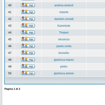
40
andrea.simeoli
41
roberto
42
daniele.corradi
43
Kammioto
44
Timperi
45
vincenzo
46
paolo.contu
47
brunello
48
gianluca.mauro
49
pietro
50
gianluca.amore
Pagina
1
di
2