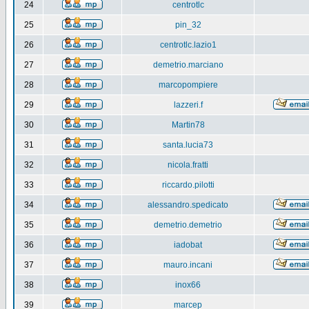
24
centrotlc
25
pin_32
26
centrotlc.lazio1
27
demetrio.marciano
28
marcopompiere
29
lazzeri.f
30
Martin78
31
santa.lucia73
32
nicola.fratti
33
riccardo.pilotti
34
alessandro.spedicato
35
demetrio.demetrio
36
iadobat
37
mauro.incani
38
inox66
39
marcep