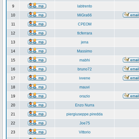
9
labtrento
10
MiGra66
11
CPEOM
12
tlcferrara
13
jena
14
Massimo
15
mabhi
16
bruno72
17
ivvene
18
mauvi
19
orazio
20
Enzo Nurra
21
piergiuseppe.piredda
22
Joe75
23
Vittorio