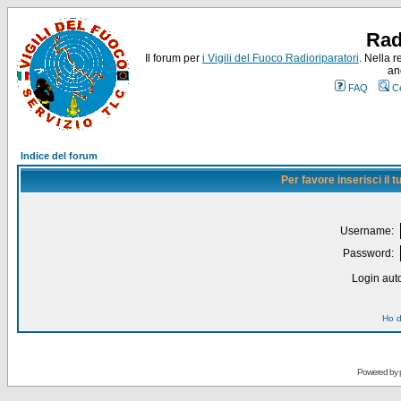
Rad
Il forum per
i Vigili del Fuoco Radioriparatori
. Nella r
an
FAQ
C
Indice del forum
Per favore inserisci il
Username:
Password:
Login auto
Ho d
Powered by