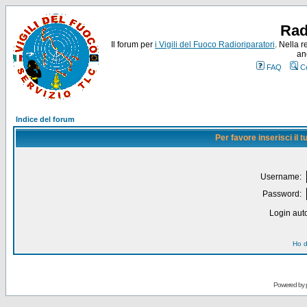
Rad
Il forum per
i Vigili del Fuoco Radioriparatori
. Nella r
an
FAQ
C
Indice del forum
Per favore inserisci il
Username:
Password:
Login auto
Ho d
Powered by