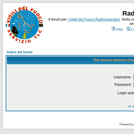
Rad
Il forum per
i Vigili del Fuoco Radioriparatori
. Nella r
an
FAQ
C
Indice del forum
Per favore inserisci il
Username:
Password:
Login auto
Ho d
Powered by