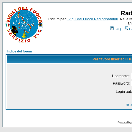
Rad
Il forum per
i Vigili del Fuoco Radioriparatori
. Nella r
an
FAQ
C
Indice del forum
Per favore inserisci il
Username:
Password:
Login auto
Ho d
Powered by