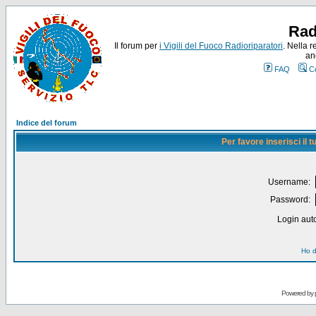
Rad
Il forum per
i Vigili del Fuoco Radioriparatori
. Nella r
an
FAQ
C
Indice del forum
Per favore inserisci il
Username:
Password:
Login auto
Ho d
Powered by