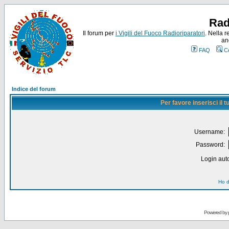
Rad
Il forum per
i Vigili del Fuoco Radioriparatori
. Nella r
an
FAQ
C
Indice del forum
Per favore inserisci il
Username:
Password:
Login auto
Ho d
Powered by