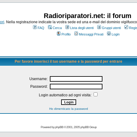
Radioriparatori.net: il forum
ori
. Nella registrazione indicate la vostra sede ed una e-mail del dominio vigilfuoco.it
FAQ
Cerca
Lista degli utenti
Gruppi utenti
Regis
Profilo
Messaggi Privati
Login
Per favore inserisci il tuo username e la password per entrare
Username:
Password:
Login automatico ad ogni visita:
Ho dimenticato la password
Powered by
phpBB
© 2001, 2005 phpBB Group