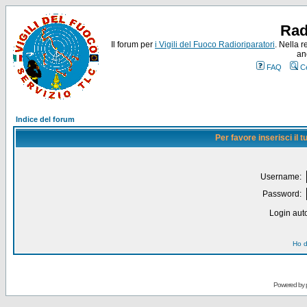
Rad
Il forum per
i Vigili del Fuoco Radioriparatori
. Nella r
an
FAQ
C
Indice del forum
Per favore inserisci il
Username:
Password:
Login auto
Ho d
Powered by