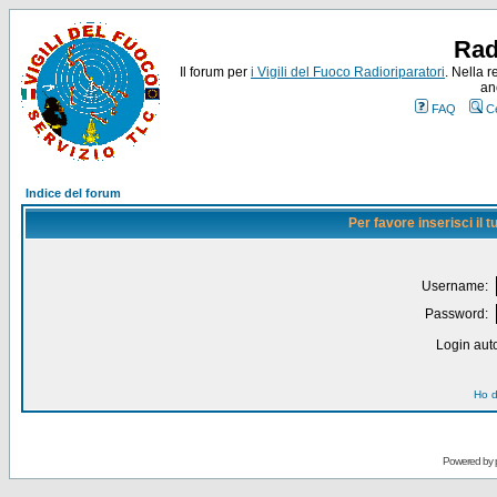
Rad
Il forum per
i Vigili del Fuoco Radioriparatori
. Nella r
an
FAQ
C
Indice del forum
Per favore inserisci il
Username:
Password:
Login auto
Ho d
Powered by