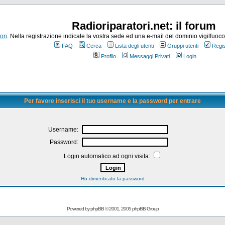
Radioriparatori.net: il forum
ori
. Nella registrazione indicate la vostra sede ed una e-mail del dominio vigilfuoco.it
FAQ
Cerca
Lista degli utenti
Gruppi utenti
Regis
Profilo
Messaggi Privati
Login
Per favore inserisci il tuo username e la password per entrare
Username:
Password:
Login automatico ad ogni visita:
Ho dimenticato la password
Powered by
phpBB
© 2001, 2005 phpBB Group