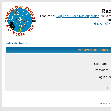
Rad
Il forum per
i Vigili del Fuoco Radioriparatori
. Nella r
an
FAQ
C
Indice del forum
Per favore inserisci il
Username:
Password:
Login auto
Ho d
Powered by