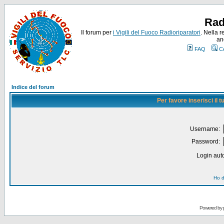
Rad
Il forum per
i Vigili del Fuoco Radioriparatori
. Nella r
an
FAQ
C
Indice del forum
Per favore inserisci il
Username:
Password:
Login auto
Ho d
Powered by