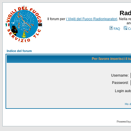
Rad
Il forum per
i Vigili del Fuoco Radioriparatori
. Nella r
an
FAQ
C
Indice del forum
Per favore inserisci il
Username:
Password:
Login auto
Ho d
Powered by