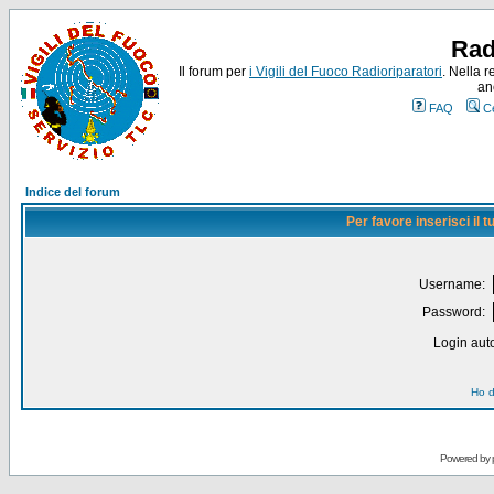
Rad
Il forum per
i Vigili del Fuoco Radioriparatori
. Nella r
an
FAQ
C
Indice del forum
Per favore inserisci il
Username:
Password:
Login auto
Ho d
Powered by