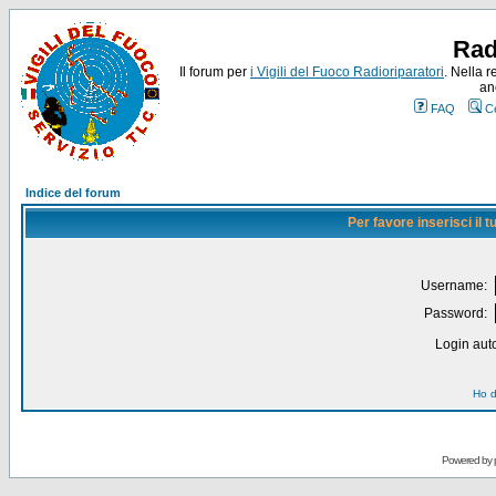
Rad
Il forum per
i Vigili del Fuoco Radioriparatori
. Nella r
an
FAQ
C
Indice del forum
Per favore inserisci il
Username:
Password:
Login auto
Ho d
Powered by