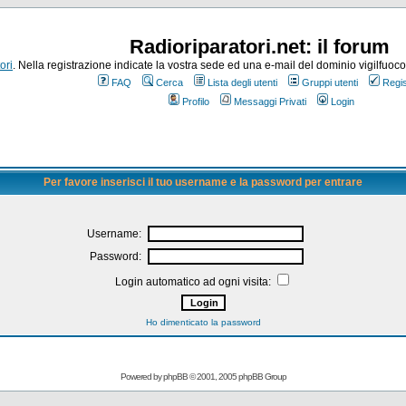
Radioriparatori.net: il forum
ori
. Nella registrazione indicate la vostra sede ed una e-mail del dominio vigilfuoco.it
FAQ
Cerca
Lista degli utenti
Gruppi utenti
Regis
Profilo
Messaggi Privati
Login
Per favore inserisci il tuo username e la password per entrare
Username:
Password:
Login automatico ad ogni visita:
Ho dimenticato la password
Powered by
phpBB
© 2001, 2005 phpBB Group