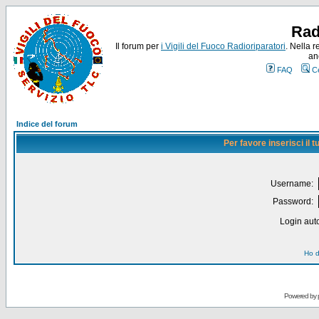
Rad
Il forum per
i Vigili del Fuoco Radioriparatori
. Nella r
an
FAQ
C
Indice del forum
Per favore inserisci il
Username:
Password:
Login auto
Ho d
Powered by