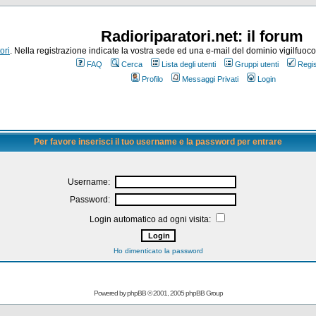
Radioriparatori.net: il forum
ori
. Nella registrazione indicate la vostra sede ed una e-mail del dominio vigilfuoco.it
FAQ
Cerca
Lista degli utenti
Gruppi utenti
Regis
Profilo
Messaggi Privati
Login
Per favore inserisci il tuo username e la password per entrare
Username:
Password:
Login automatico ad ogni visita:
Ho dimenticato la password
Powered by
phpBB
© 2001, 2005 phpBB Group