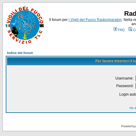
Rad
Il forum per
i Vigili del Fuoco Radioriparatori
. Nella r
an
FAQ
C
Indice del forum
Per favore inserisci il
Username:
Password:
Login auto
Ho d
Powered by