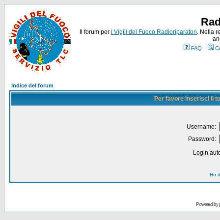
Rad
Il forum per
i Vigili del Fuoco Radioriparatori
. Nella r
an
FAQ
C
Indice del forum
Per favore inserisci il
Username:
Password:
Login auto
Ho d
Powered by