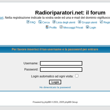
Radioriparatori.net: il forum
ori
. Nella registrazione indicate la vostra sede ed una e-mail del dominio vigilfuoco.it
FAQ
Cerca
Lista degli utenti
Gruppi utenti
Regis
Profilo
Messaggi Privati
Login
Per favore inserisci il tuo username e la password per entrare
Username:
Password:
Login automatico ad ogni visita:
Ho dimenticato la password
Powered by
phpBB
© 2001, 2005 phpBB Group