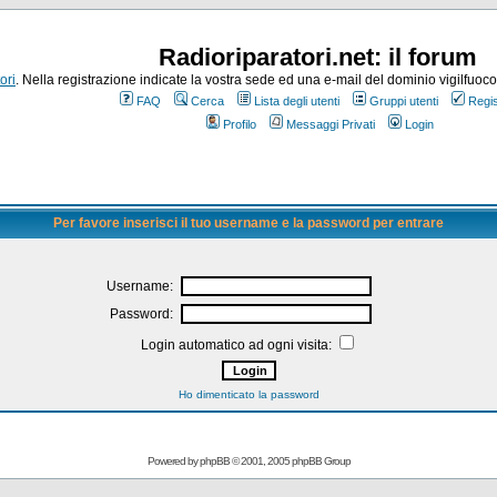
Radioriparatori.net: il forum
ori
. Nella registrazione indicate la vostra sede ed una e-mail del dominio vigilfuoco.it
FAQ
Cerca
Lista degli utenti
Gruppi utenti
Regis
Profilo
Messaggi Privati
Login
Per favore inserisci il tuo username e la password per entrare
Username:
Password:
Login automatico ad ogni visita:
Ho dimenticato la password
Powered by
phpBB
© 2001, 2005 phpBB Group