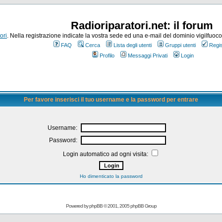
Radioriparatori.net: il forum
ori
. Nella registrazione indicate la vostra sede ed una e-mail del dominio vigilfuoco.it
FAQ
Cerca
Lista degli utenti
Gruppi utenti
Regis
Profilo
Messaggi Privati
Login
Per favore inserisci il tuo username e la password per entrare
Username:
Password:
Login automatico ad ogni visita:
Ho dimenticato la password
Powered by
phpBB
© 2001, 2005 phpBB Group