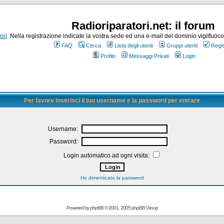
Radioriparatori.net: il forum
ori
. Nella registrazione indicate la vostra sede ed una e-mail del dominio vigilfuoco.it
FAQ
Cerca
Lista degli utenti
Gruppi utenti
Regis
Profilo
Messaggi Privati
Login
Per favore inserisci il tuo username e la password per entrare
Username:
Password:
Login automatico ad ogni visita:
Ho dimenticato la password
Powered by
phpBB
© 2001, 2005 phpBB Group