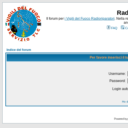
Rad
Il forum per
i Vigili del Fuoco Radioriparatori
. Nella r
an
FAQ
C
Indice del forum
Per favore inserisci il
Username:
Password:
Login auto
Ho d
Powered by