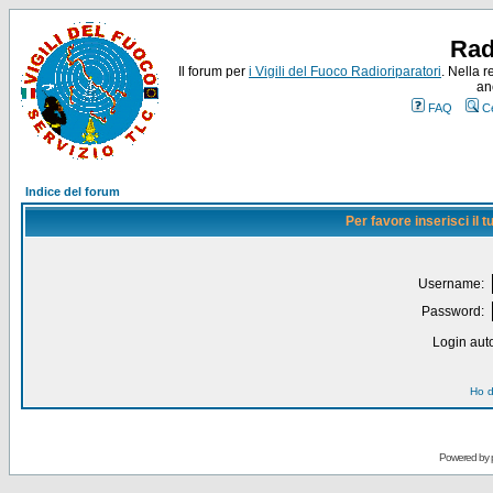
Rad
Il forum per
i Vigili del Fuoco Radioriparatori
. Nella r
an
FAQ
C
Indice del forum
Per favore inserisci il
Username:
Password:
Login auto
Ho d
Powered by