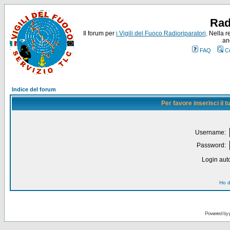
Rad
Il forum per
i Vigili del Fuoco Radioriparatori
. Nella r
an
FAQ
C
Indice del forum
Per favore inserisci il
Username:
Password:
Login auto
Ho d
Powered by