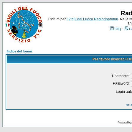
Rad
Il forum per
i Vigili del Fuoco Radioriparatori
. Nella r
an
FAQ
C
Indice del forum
Per favore inserisci il
Username:
Password:
Login auto
Ho d
Powered by