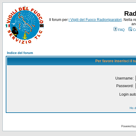
Rad
Il forum per
i Vigili del Fuoco Radioriparatori
. Nella r
an
FAQ
C
Indice del forum
Per favore inserisci il
Username:
Password:
Login auto
Ho d
Powered by