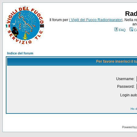
Rad
Il forum per
i Vigili del Fuoco Radioriparatori
. Nella r
an
FAQ
C
Indice del forum
Per favore inserisci il
Username:
Password:
Login auto
Ho d
Powered by