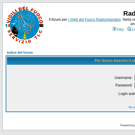
Rad
Il forum per
i Vigili del Fuoco Radioriparatori
. Nella r
an
FAQ
C
Indice del forum
Per favore inserisci il
Username:
Password:
Login auto
Ho d
Powered by