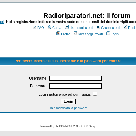
Radioriparatori.net: il forum
ori
. Nella registrazione indicate la vostra sede ed una e-mail del dominio vigilfuoco.it
FAQ
Cerca
Lista degli utenti
Gruppi utenti
Regis
Profilo
Messaggi Privati
Login
Per favore inserisci il tuo username e la password per entrare
Username:
Password:
Login automatico ad ogni visita:
Ho dimenticato la password
Powered by
phpBB
© 2001, 2005 phpBB Group