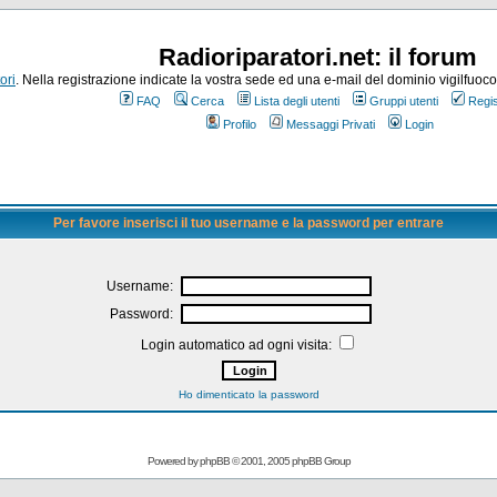
Radioriparatori.net: il forum
ori
. Nella registrazione indicate la vostra sede ed una e-mail del dominio vigilfuoco.it
FAQ
Cerca
Lista degli utenti
Gruppi utenti
Regis
Profilo
Messaggi Privati
Login
Per favore inserisci il tuo username e la password per entrare
Username:
Password:
Login automatico ad ogni visita:
Ho dimenticato la password
Powered by
phpBB
© 2001, 2005 phpBB Group