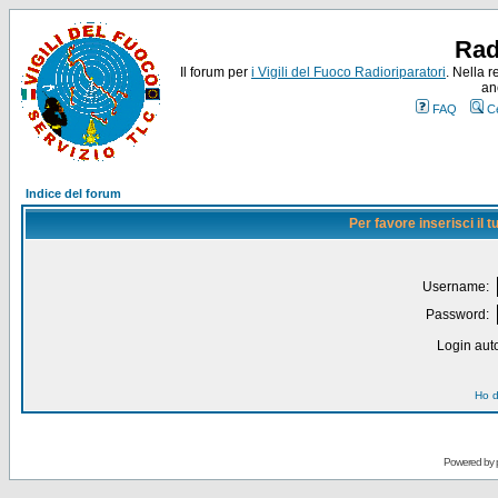
Rad
Il forum per
i Vigili del Fuoco Radioriparatori
. Nella r
an
FAQ
C
Indice del forum
Per favore inserisci il
Username:
Password:
Login auto
Ho d
Powered by